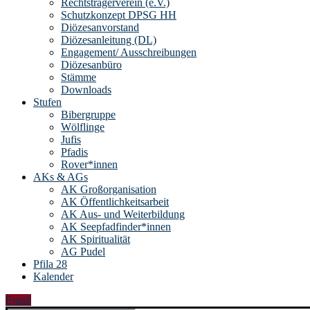
Rechtsträgerverein (e.V.)
Schutzkonzept DPSG HH
Diözesanvorstand
Diözesanleitung (DL)
Engagement/ Ausschreibungen
Diözesanbüro
Stämme
Downloads
Stufen
Bibergruppe
Wölflinge
Jufis
Pfadis
Rover*innen
AKs & AGs
AK Großorganisation
AK Öffentlichkeitsarbeit
AK Aus- und Weiterbildung
AK Seepfadfinder*innen
AK Spiritualität
AG Pudel
Pfila 28
Kalender
Email