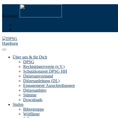
Zum
Menü
Schließen
Inhalt
springen
Kontakt:
Die DPS
Über uns & für Dich
DPSG
Rechtsträgerverein (e.V.)
Schutzkonzept DPSG HH
Diözesanvorstand
Diözesanleitung (DL)
Engagement/ Ausschreibungen
Diözesanbüro
Stämme
Downloads
Stufen
Bibergruppe
Wölflinge