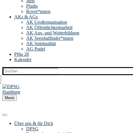
Jufis
Pfadis
Rover*innen
AKs & AGs
AK Großorganisation
AK Öffentlichkeitsarbeit
AK Aus- und Weiterbildung
AK Seepfadfinder*innen
AK Spiritualität
AG Pudel
Pfila 28
Kalender
Suchen
nach:
Menü
Über uns & für Dich
DPSG