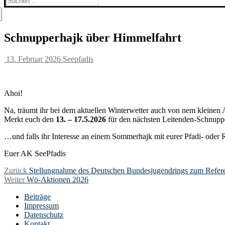
nach:
Schnupperhajk über Himmelfahrt
13. Februar 2026
Seepfadis
Ahoi!
Na, träumt ihr bei dem aktuellen Winterwetter auch von nem kleinen
Merkt euch den
13. – 17.5.2026
für den nächsten Leitenden-Schnupp
…und falls ihr Interesse an einem Sommerhajk mit eurer Pfadi- oder 
Euer AK SeePfadis
Beitragsnavigation
Vorheriger
Zurück
Stellungnahme des Deutschen Bundesjugendrings zum Refere
Nächster
Beitrag:
Weiter
Wö-Aktionen 2026
Beitrag:
Beiträge
Impressum
Datenschutz
Kontakt