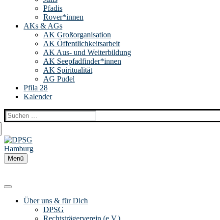
Pfadis
Rover*innen
AKs & AGs
AK Großorganisation
AK Öffentlichkeitsarbeit
AK Aus- und Weiterbildung
AK Seepfadfinder*innen
AK Spiritualität
AG Pudel
Pfila 28
Kalender
Suchen
nach:
Menü
Über uns & für Dich
DPSG
Rechtsträgerverein (e.V.)