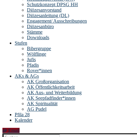
Schutzkonzept DPSG HH
Diözesanvorstand
Diözesanleitung (DL)
Engagement/ Ausschreibungen
Diözesanbüro
Stämme
Downloads
Stufen
Bibergruppe
Wölflinge
Jufis
Pfadis
Rover*innen
AKs & AGs
AK Großorganisation
AK Öffentlichkeitsarbeit
AK Aus- und Weiterbildung
AK Seepfadfinder*innen
AK Spiritualität
AG Pudel
Pfila 28
Kalender
Email
Suchen