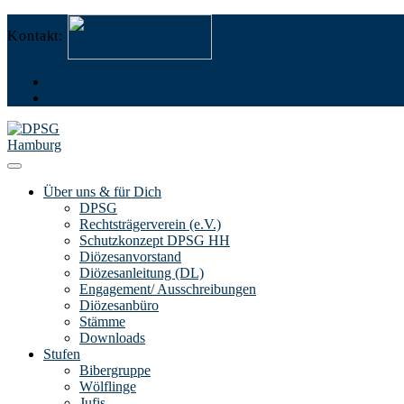
Zum
Menü
Schließen
Kontakt:
Die DPS
Inhalt
springen
Über uns & für Dich
DPSG
Rechtsträgerverein (e.V.)
Schutzkonzept DPSG HH
Diözesanvorstand
Diözesanleitung (DL)
Engagement/ Ausschreibungen
Diözesanbüro
Stämme
Downloads
Stufen
Bibergruppe
Wölflinge
Jufis