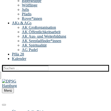
Bibergruppe
Wölflinge
Jufis
Pfadis
Rover*innen
AKs & AGs
AK Großorganisation
AK Öffentlichkeitsarbeit
AK Aus- und Weiterbildung
AK Seepfadfinder*innen
AK Spiritualität
AG Pudel
Pfila 28
Kalender
Suchen
nach:
Menü