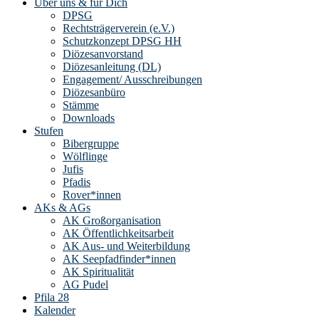
Über uns & für Dich
DPSG
Rechtsträgerverein (e.V.)
Schutzkonzept DPSG HH
Diözesanvorstand
Diözesanleitung (DL)
Engagement/ Ausschreibungen
Diözesanbüro
Stämme
Downloads
Stufen
Bibergruppe
Wölflinge
Jufis
Pfadis
Rover*innen
AKs & AGs
AK Großorganisation
AK Öffentlichkeitsarbeit
AK Aus- und Weiterbildung
AK Seepfadfinder*innen
AK Spiritualität
AG Pudel
Pfila 28
Kalender