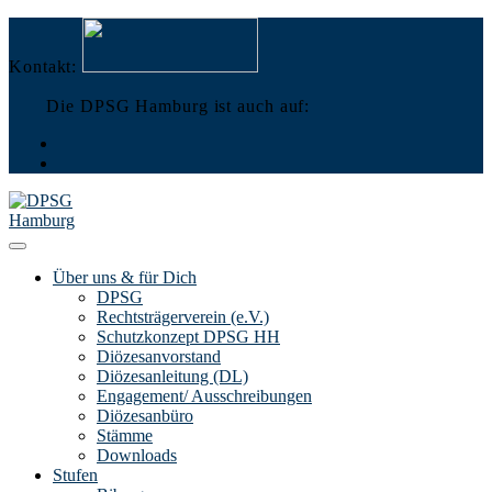
Zum
Menü
Schließen
Inhalt
springen
Kontakt:
Die DPSG Hamburg ist auch auf:
Über uns & für Dich
DPSG
Rechtsträgerverein (e.V.)
Schutzkonzept DPSG HH
Diözesanvorstand
Diözesanleitung (DL)
Engagement/ Ausschreibungen
Diözesanbüro
Stämme
Downloads
Stufen